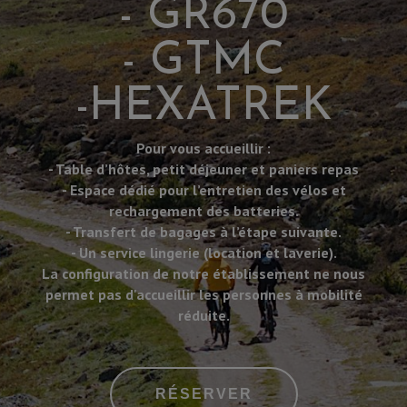
- GR670
- GTMC
-HEXATREK
Pour vous accueillir :
- Table d’hôtes, petit déjeuner et paniers repas
- Espace dédié pour l’entretien des vélos et
rechargement des batteries.
- Transfert de bagages à l’étape suivante.
- Un service lingerie (location et laverie).
La configuration de notre établissement ne nous
permet pas d'accueillir les personnes à mobilité
réduite.
RÉSERVER