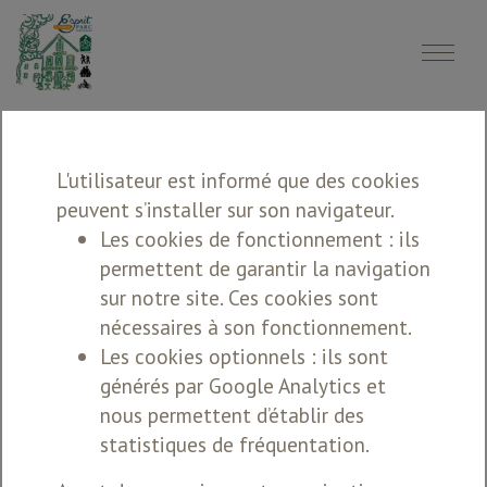
L'utilisateur est informé que des cookies
peuvent s’installer sur son navigateur.
BIENVENUE
Les cookies de fonctionnement : ils
MAISON SAURY
permettent de garantir la navigation
sur notre site. Ces cookies sont
Gîtes, Gîte d'étape, Chambre et table d'hôtes
●
●
nécessaires à son fonctionnement.
Les cookies optionnels : ils sont
générés par Google Analytics et
Arrivée
Départ
Adultes
Mineurs
nous permettent d’établir des
statistiques de fréquentation.