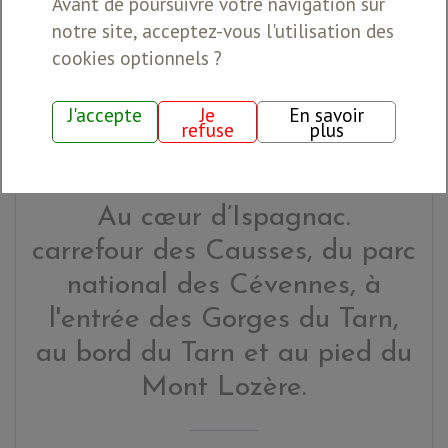
Avant de poursuivre votre navigation sur
RÉSERVER
notre site, acceptez-vous l'utilisation des
cookies optionnels ?
J'accepte
Je
En savoir
refuse
plus
Au cœur d’Ispagnac.
carrefour des Causses, du parc
national des Cévennes, à
l'entrée des Gorges du Tarn,
au bord du Tarn et au pied du
Mont Lozère.